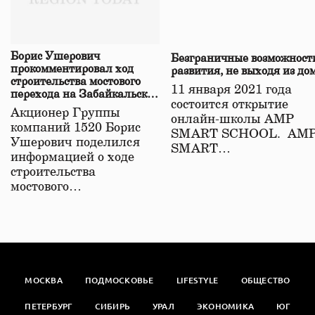
Борис Ушерович
Безграничные возможност
прокомментировал ход
развития, не выходя из до
строительства мостового
11 января 2021 года
перехода на Забайкальской
состоится открытие
железной дороге
Акционер Группы
онлайн-школы АМР
компаний 1520 Борис
SMART SCHOOL. АМ
Ушерович поделился
SMART…
информацией о ходе
строительства
мостового…
МОСКВА
ПОДМОСКОВЬЕ
LIFESTYLE
ОБЩЕСТВО
ПЕТЕРБУРГ
СИБИРЬ
УРАЛ
ЭКОНОМИКА
ЮГ