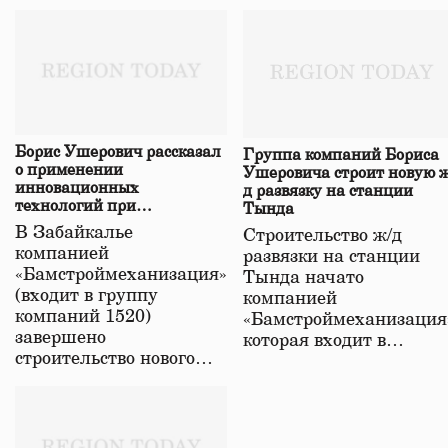
Борис Ушерович рассказал
Группа компаний Бориса
о применении
Ушеровича строит новую ж
инновационных
д развязку на станции
технологий при
Тында
строительстве нового моста
В Забайкалье
Строительство ж/д
в Забайкалье
компанией
развязки на станции
«Бамстроймеханизация»
Тында начато
(входит в группу
компанией
компаний 1520)
«Бамстроймеханизация
завершено
которая входит в…
строительство нового…