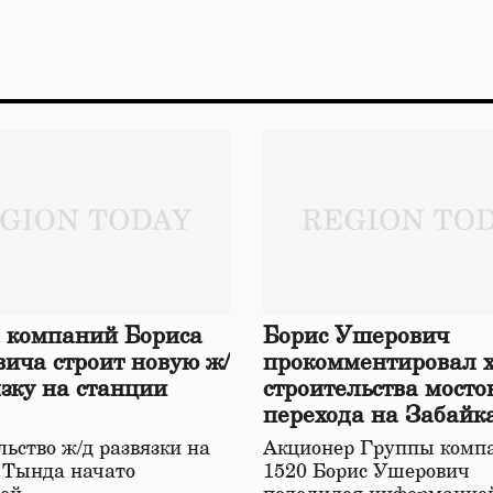
 компаний Бориса
Борис Ушерович
ича строит новую ж/
прокомментировал 
язку на станции
строительства мосто
перехода на Забайк
железной дороге
ьство ж/д развязки на
Акционер Группы комп
 Тында начато
1520 Борис Ушерович