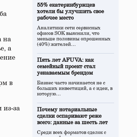
55% екатеринбуржцев
хотели бы улучшить свое
ба
рабочее место
Аналитики сети сервисных
офисов SOK выяснили, что
а на
меньше половины опрошенных
(40%) жителей…
е, а
чение
Пять лет AFUVA: как
семейный проект стал
узнаваемым брендом
рм в
Бизнес часто начинается не с
больших инвестиций, а с идеи, в
которую…
 из-за
Почему нотариальные
сделки оспаривают реже
всего: данные за шесть лет
Среди всех форматов сделок с