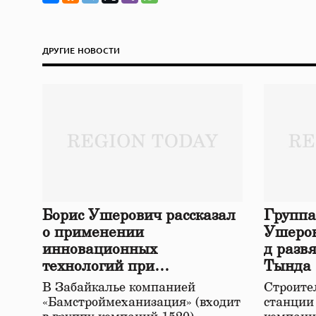
ДРУГИЕ НОВОСТИ
Борис Ушерович рассказал
Группа
о применении
Ушеров
инновационных
д разв
технологий при
Тында
строительстве нового моста
В Забайкалье компанией
Строител
в Забайкалье
«Бамстроймеханизация» (входит
станции