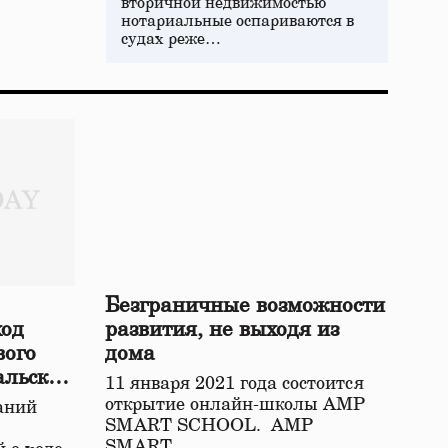
вторичной недвижимостью
нотариальные оспариваются в
судах реже…
Безграничные возможности
ход
развития, не выходя из
вого
дома
альской
11 января 2021 года состоится
открытие онлайн-школы АМР
аний
SMART SCHOOL. АМР
SMART…