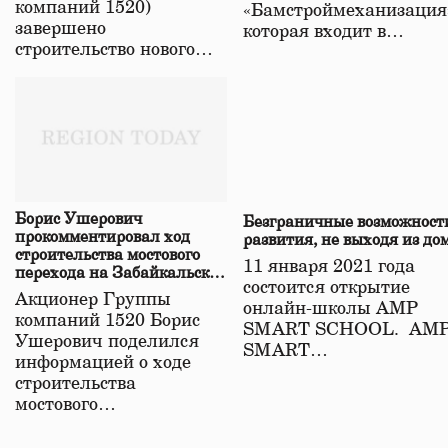
компаний 1520)
«Бамстроймеханизация
завершено
которая входит в…
строительство нового…
Борис Ушерович
Безграничные возможност
прокомментировал ход
развития, не выходя из до
строительства мостового
11 января 2021 года
перехода на Забайкальской
состоится открытие
железной дороге
Акционер Группы
онлайн-школы АМР
компаний 1520 Борис
SMART SCHOOL. АМ
Ушерович поделился
SMART…
информацией о ходе
строительства
мостового…