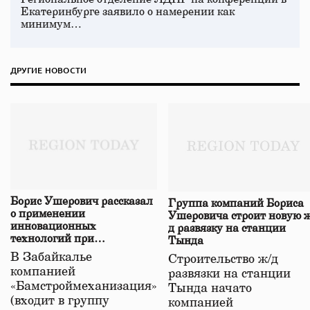
Екатеринбурге заявило о намерении как
минимум…
ДРУГИЕ НОВОСТИ
Борис Ушерович рассказал
Группа компаний Бориса
о применении
Ушеровича строит новую ж
инновационных
д развязку на станции
технологий при
Тында
строительстве нового моста
В Забайкалье
Строительство ж/д
в Забайкалье
компанией
развязки на станции
«Бамстроймеханизация»
Тында начато
(входит в группу
компанией