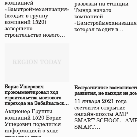
компанией
развязки на станции
«Бамстроймеханизация»
Тында начато
(входит в группу
компанией
компаний 1520)
«Бамстроймеханизация
завершено
которая входит в…
строительство нового…
Борис Ушерович
Безграничные возможност
прокомментировал ход
развития, не выходя из до
строительства мостового
11 января 2021 года
перехода на Забайкальской
состоится открытие
железной дороге
Акционер Группы
онлайн-школы АМР
компаний 1520 Борис
SMART SCHOOL. АМ
Ушерович поделился
SMART…
информацией о ходе