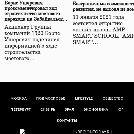
Борис Ушерович
Безграничные возможност
прокомментировал ход
развития, не выходя из до
строительства мостового
11 января 2021 года
перехода на Забайкальской
состоится открытие
железной дороге
Акционер Группы
онлайн-школы АМР
компаний 1520 Борис
SMART SCHOOL. АМ
Ушерович поделился
SMART…
информацией о ходе
строительства
мостового…
МОСКВА
ПОДМОСКОВЬЕ
LIFESTYLE
ОБЩЕСТВО
ПЕТЕРБУРГ
СИБИРЬ
УРАЛ
ЭКОНОМИКА
ЮГ
КОНТАКТЫ