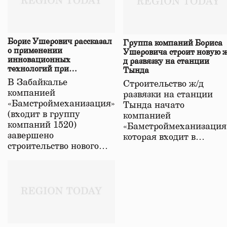
Борис Ушерович рассказал
Группа компаний Бориса
о применении
Ушеровича строит новую ж
инновационных
д развязку на станции
технологий при
Тында
строительстве нового моста
В Забайкалье
Строительство ж/д
в Забайкалье
компанией
развязки на станции
«Бамстроймеханизация»
Тында начато
(входит в группу
компанией
компаний 1520)
«Бамстроймеханизация
завершено
которая входит в…
строительство нового…