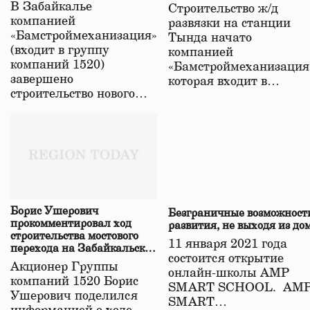
строительстве нового моста
В Забайкалье
Строительство ж/д
в Забайкалье
компанией
развязки на станции
«Бамстроймеханизация»
Тында начато
(входит в группу
компанией
компаний 1520)
«Бамстроймеханизация
завершено
которая входит в…
строительство нового…
Борис Ушерович
Безграничные возможност
прокомментировал ход
развития, не выходя из до
строительства мостового
11 января 2021 года
перехода на Забайкальской
состоится открытие
железной дороге
Акционер Группы
онлайн-школы АМР
компаний 1520 Борис
SMART SCHOOL. АМ
Ушерович поделился
SMART…