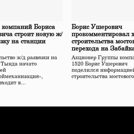
 компаний Бориса
Борис Ушерович
ича строит новую ж/
прокомментировал 
язку на станции
строительства мосто
перехода на Забайк
железной дороге
ьство ж/д развязки на
Акционер Группы комп
 Тында начато
1520 Борис Ушерович
ей
поделился информацией
оймеханизация»,
строительства мостовог
 входит в…