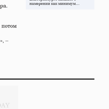
намерении как минимум…
ра.
и потом
», –