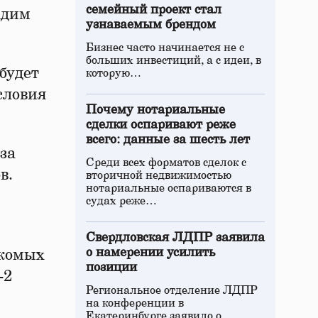
семейный проект стал
адим
узнаваемым брендом
Бизнес часто начинается не с
больших инвестиций, а с идеи, в
будет
которую…
словия
Почему нотариальные
сделки оспаривают реже
всего: данные за шесть лет
за
Среди всех форматов сделок с
в.
вторичной недвижимостью
нотариальные оспариваются в
судах реже…
Свердловская ЛДПР заявила
о намерении усилить
екомых
позиции
-2
Региональное отделение ЛДПР
на конференции в
Екатеринбурге заявило о