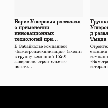
Борис Ушерович рассказал
Группа
о применении
Ушеров
инновационных
д разв
технологий при
Тында
строительстве нового моста
В Забайкалье компанией
Строител
в Забайкалье
«Бамстроймеханизация» (входит
станции
в группу компаний 1520)
компани
завершено строительство
«Бамстр
нового…
которая