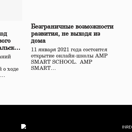
Безграничные возможности
ход
развития, не выходя из
вого
дома
альской
11 января 2021 года состоится
открытие онлайн-школы АМР
аний
SMART SCHOOL. АМР
SMART…
 о ходе
о…