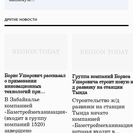
ДРУГИЕ НОВОСТИ
Борис Ушерович рассказал
Группа компаний Бориса
о применении
Ушеровича строит новую ж
инновационных
д развязку на станции
технологий при
Тында
строительстве нового моста
В Забайкалье
Строительство ж/д
в Забайкалье
компанией
развязки на станции
«Бамстроймеханизация»
Тында начато
(входит в группу
компанией
компаний 1520)
«Бамстроймеханизация
завершено
которая входит в…