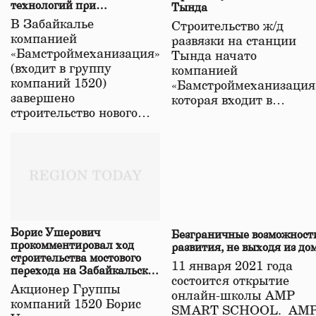
технологий при
Тында
строительстве нового моста
В Забайкалье
Строительство ж/д
в Забайкалье
компанией
развязки на станции
«Бамстроймеханизация»
Тында начато
(входит в группу
компанией
компаний 1520)
«Бамстроймеханизация
завершено
которая входит в…
строительство нового…
Борис Ушерович
Безграничные возможност
прокомментировал ход
развития, не выходя из до
строительства мостового
11 января 2021 года
перехода на Забайкальской
состоится открытие
железной дороге
Акционер Группы
онлайн-школы АМР
компаний 1520 Борис
SMART SCHOOL. АМ