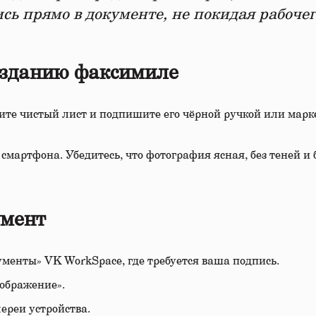
сь прямо в документе, не покидая рабочег
озданию факсимиле
мите чистый лист и подпишите его чёрной ручкой или марк
мартфона. Убедитесь, что фотография ясная, без теней и 
умент
ументы» VK WorkSpace, где требуется ваша подпись.
зображение».
ереи устройства.