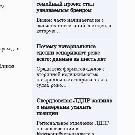
семейный проект стал
о
узнаваемым брендом
Бизнес часто начинается не с
больших инвестиций, а с идеи, в
которую…
Почему нотариальные
ером для
сделки оспаривают реже
всего: данные за шесть лет
бликов.
Среди всех форматов сделок с
вторичной недвижимостью
нотариальные оспариваются в
судах реже…
Свердловская ЛДПР заявила
о намерении усилить
позиции
Региональное отделение ЛДПР
на конференции в
Екатеринбурге заявило о