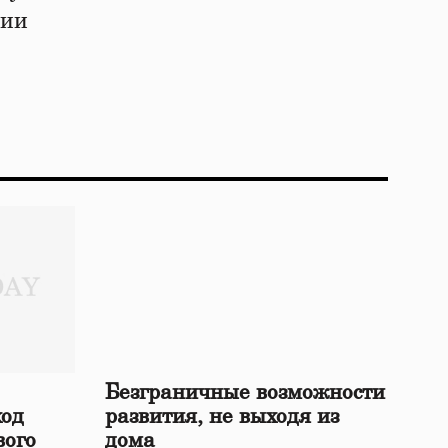
нии
Безграничные возможности
ход
развития, не выходя из
вого
дома