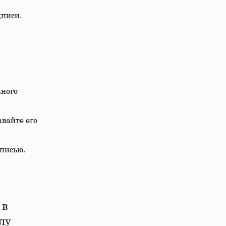
дписи.
нного
авайте его
писью.
 в
лу