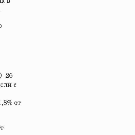
к в
.
о
0–26
ели с
,8% от
ет