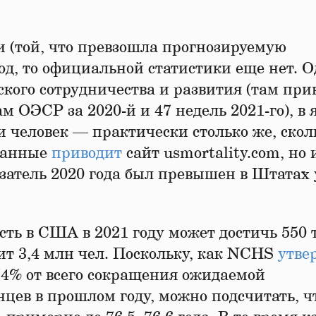
и (той, что превзошла прогнозируемую
д, то официальной статистики еще нет. О
ого сотрудничества и развития (там при
 ОЭСР за 2020-й и 47 недель 2021-го), в 
и человек — практически столько же, скол
 данные
приводит
сайт usmortality.com, но 
затель 2020 года был превышен в Штатах 
сть в США в 2021 году может достичь 550 
ит 3,4 млн чел. Поскольку, как NCHS
утве
74% от всего сокращения ожидаемой
ев в прошлом году, можно подсчитать, чт