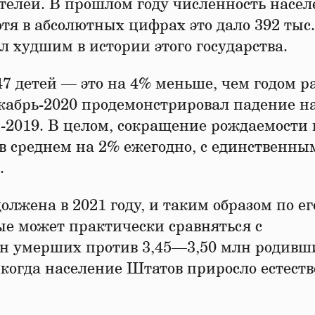
телей. В прошлом году численность насел
отя в абсолютных цифрах это дало 392 тыс.
л худшим в истории этого государства.
47 детей — это на 4% меньше, чем годом ра
екабрь-2020 продемонстрировал падение н
-2019. В целом, сокращение рождаемости 
 в среднем на 2% ежегодно, с единственны
.
лжена в 2021 году, и таким образом по ег
ые может практически сравняться с
лн умерших против 3,45—3,50 млн родивш
, когда население Штатов приросло естес