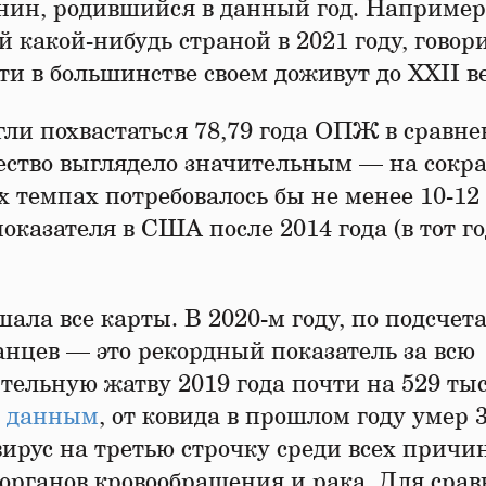
нин, родившийся в данный год. Например
 какой-нибудь страной в 2021 году, говори
ти в большинстве своем доживут до XXII в
ли похвастаться 78,79 года ОПЖ в сравне
щество выглядело значительным — на сокр
темпах потребовалось бы не менее 10-12 
оказателя в США после 2014 года (в тот го
ла все карты. В 2020-м году, по подсчет
анцев — это рекордный показатель за всю
ельную жатву 2019 года почти на 529 ты
 данным
, от ковида в прошлом году умер 
ирус на третью строчку среди всех причи
 органов кровообращения и рака. Для срав