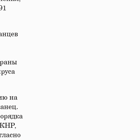
91
анцев
траны
ируса
ию на
канец.
порядка
 КНР,
огласно