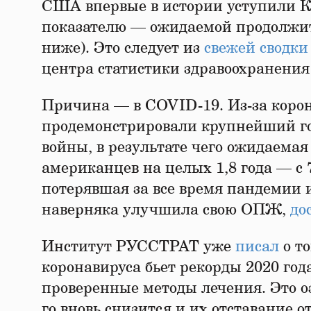
США впервые в истории уступили 
показателю — ожидаемой продолжит
ниже). Это следует из
свежей сводки
центра статистики здравоохранения
Причина — в COVID-19. Из-за коро
продемонстрировали крупнейший го
войны, в результате чего ожидаема
американцев на целых 1,8 года — с 7
потерявшая за все время пандемии 
наверняка улучшила свою ОПЖ,
до
Институт РУССТРАТ уже
писал
о т
коронавируса бьет рекорды 2020 год
проверенные методы лечения. Это о
го вновь снизится и их отставание о