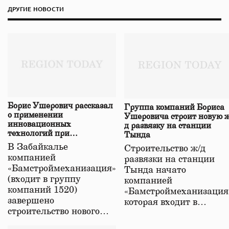
ДРУГИЕ НОВОСТИ
Борис Ушерович рассказал
Группа компаний Бориса
о применении
Ушеровича строит новую ж
инновационных
д развязку на станции
технологий при
Тында
строительстве нового моста
В Забайкалье
Строительство ж/д
в Забайкалье
компанией
развязки на станции
«Бамстроймеханизация»
Тында начато
(входит в группу
компанией
компаний 1520)
«Бамстроймеханизация
завершено
которая входит в…
строительство нового…