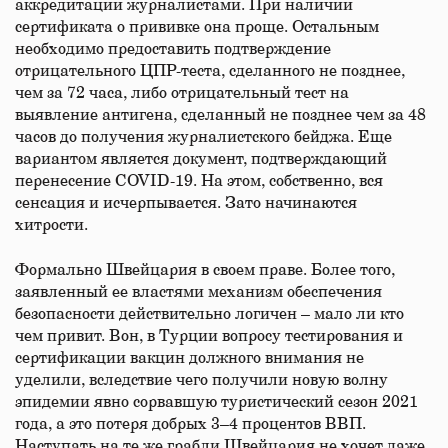
аккредитации журналистами. При наличии
сертификата о прививке она проще. Остальным
необходимо предоставить подтверждение
отрицательного ЦПР-теста, сделанного не позднее,
чем за 72 часа, либо отрицательный тест на
выявление антигена, сделанный не позднее чем за 48
часов до получения журналистского бейджа. Еще
вариантом является документ, подтверждающий
перенесение COVID-19. На этом, собственно, вся
сенсация и исчерпывается. Зато начинаются
хитрости.
Формально Швейцария в своем праве. Более того,
заявленный ее властями механизм обеспечения
безопасности действительно логичен – мало ли кто
чем привит. Вон, в Турции вопросу тестирования и
сертификации вакцин должного внимания не
уделили, вследствие чего получили новую волну
эпидемии явно сорвавшую туристический сезон 2021
года, а это потеря добрых 3–4 процентов ВВП.
Наступать на те же грабли Швейцария не хочет даже