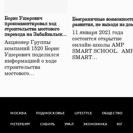
Борис Ушерович
Безграничные возможност
прокомментировал ход
развития, не выходя из до
строительства мостового
11 января 2021 года
перехода на Забайкальской
состоится открытие
железной дороге
Акционер Группы
онлайн-школы АМР
компаний 1520 Борис
SMART SCHOOL. АМ
Ушерович поделился
SMART…
информацией о ходе
строительства
мостового…
МОСКВА
ПОДМОСКОВЬЕ
LIFESTYLE
ОБЩЕСТВО
ПЕТЕРБУРГ
СИБИРЬ
УРАЛ
ЭКОНОМИКА
ЮГ