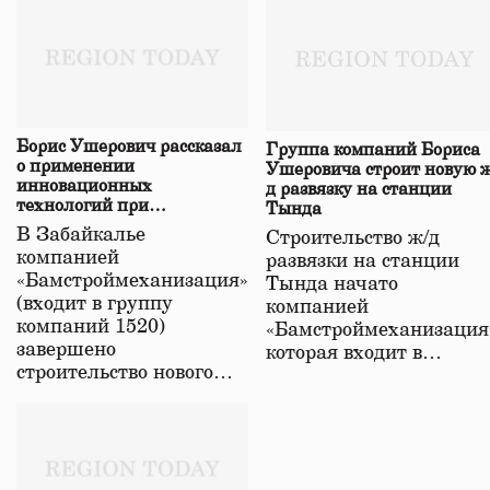
Борис Ушерович рассказал
Группа компаний Бориса
о применении
Ушеровича строит новую ж
инновационных
д развязку на станции
технологий при
Тында
строительстве нового моста
В Забайкалье
Строительство ж/д
в Забайкалье
компанией
развязки на станции
«Бамстроймеханизация»
Тында начато
(входит в группу
компанией
компаний 1520)
«Бамстроймеханизация
завершено
которая входит в…
строительство нового…