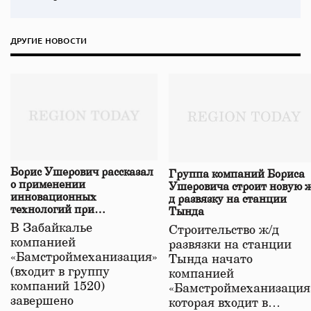
ДРУГИЕ НОВОСТИ
Борис Ушерович рассказал
Группа компаний Бориса
о применении
Ушеровича строит новую ж
инновационных
д развязку на станции
технологий при
Тында
строительстве нового моста
В Забайкалье
Строительство ж/д
в Забайкалье
компанией
развязки на станции
«Бамстроймеханизация»
Тында начато
(входит в группу
компанией
компаний 1520)
«Бамстроймеханизация
завершено
которая входит в…