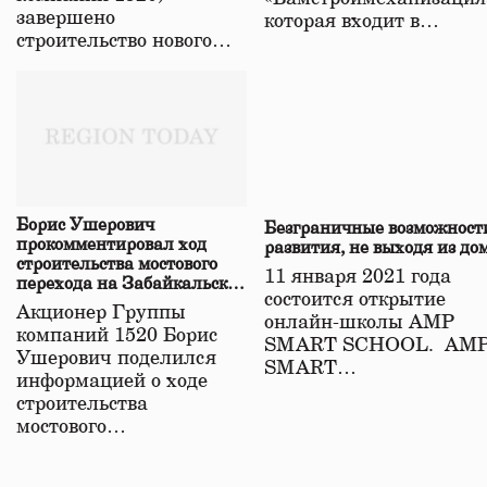
завершено
которая входит в…
строительство нового…
Борис Ушерович
Безграничные возможност
прокомментировал ход
развития, не выходя из до
строительства мостового
11 января 2021 года
перехода на Забайкальской
состоится открытие
железной дороге
Акционер Группы
онлайн-школы АМР
компаний 1520 Борис
SMART SCHOOL. АМ
Ушерович поделился
SMART…
информацией о ходе
строительства
мостового…