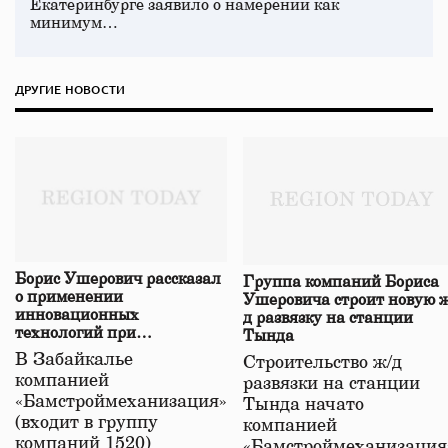
Екатеринбурге заявило о намерении как
минимум…
ДРУГИЕ НОВОСТИ
Борис Ушерович рассказал
Группа компаний Бориса
о применении
Ушеровича строит новую ж
инновационных
д развязку на станции
технологий при
Тында
строительстве нового моста
В Забайкалье
Строительство ж/д
в Забайкалье
компанией
развязки на станции
«Бамстроймеханизация»
Тында начато
(входит в группу
компанией
компаний 1520)
«Бамстроймеханизация