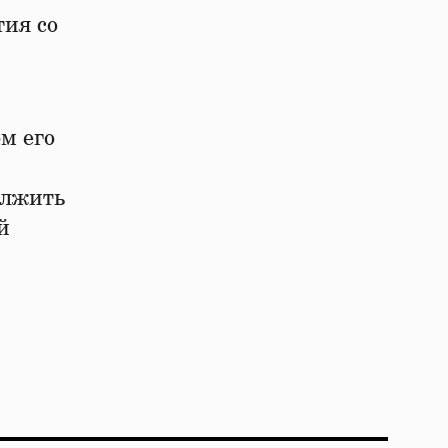
тия со
м его
олжить
й