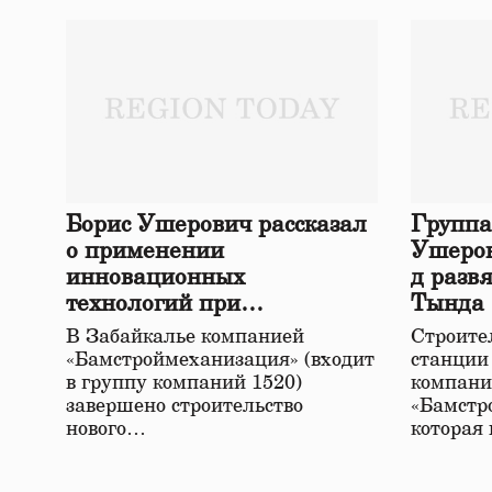
Борис Ушерович рассказал
Группа
о применении
Ушеров
инновационных
д разв
технологий при
Тында
строительстве нового моста
В Забайкалье компанией
Строител
в Забайкалье
«Бамстроймеханизация» (входит
станции
в группу компаний 1520)
компани
завершено строительство
«Бамстр
нового…
которая