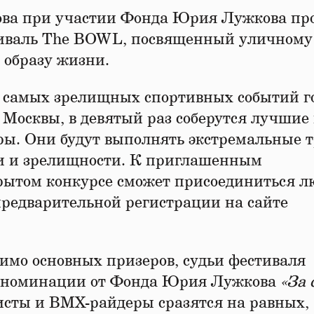
кова при участии Фонда Юрия Лужкова пр
тиваль The BOWL, посвященный уличному
 образу жизни.
з самых зрелищных спортивных событий г
 Москвы, в девятый раз соберутся лучшие 
ры. Они будут выполнять экстремальные 
ти и зрелищности. К приглашенным
рытом конкурсе сможет присоединиться л
редварительной регистрации на сайте
имо основных призеров, судьи фестиваля
й номинации от Фонда Юрия Лужкова
«За 
исты и BMX-райдеры сразятся на равных,