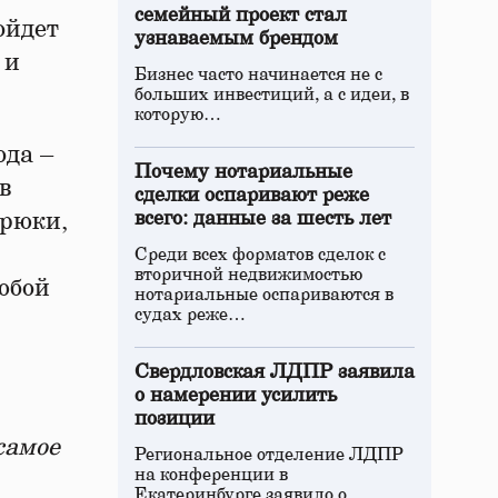
семейный проект стал
ойдет
узнаваемым брендом
 и
Бизнес часто начинается не с
больших инвестиций, а с идеи, в
которую…
ода –
Почему нотариальные
в
сделки оспаривают реже
трюки,
всего: данные за шесть лет
Среди всех форматов сделок с
вторичной недвижимостью
юбой
нотариальные оспариваются в
судах реже…
Свердловская ЛДПР заявила
о намерении усилить
позиции
самое
Региональное отделение ЛДПР
на конференции в
Екатеринбурге заявило о