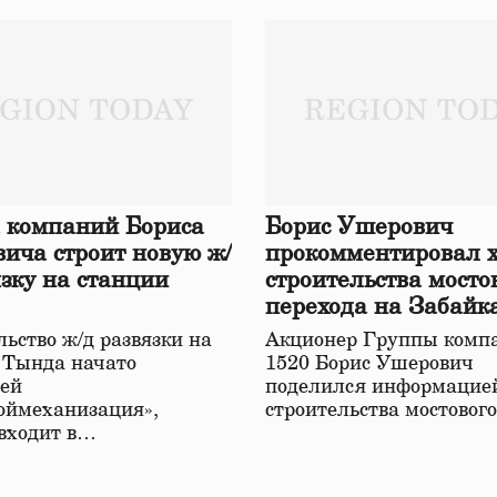
 компаний Бориса
Борис Ушерович
ича строит новую ж/
прокомментировал 
язку на станции
строительства мосто
перехода на Забайк
железной дороге
ьство ж/д развязки на
Акционер Группы комп
 Тында начато
1520 Борис Ушерович
ей
поделился информацией
оймеханизация»,
строительства мостовог
 входит в…