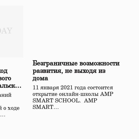
Безграничные возможности
ход
развития, не выходя из
вого
дома
альской
11 января 2021 года состоится
открытие онлайн-школы АМР
аний
SMART SCHOOL. АМР
SMART…
 о ходе
о…