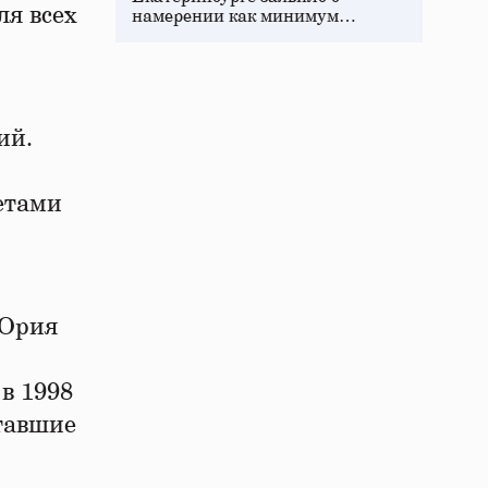
ля всех
намерении как минимум…
ий.
етами
 Юрия
в 1998
тавшие