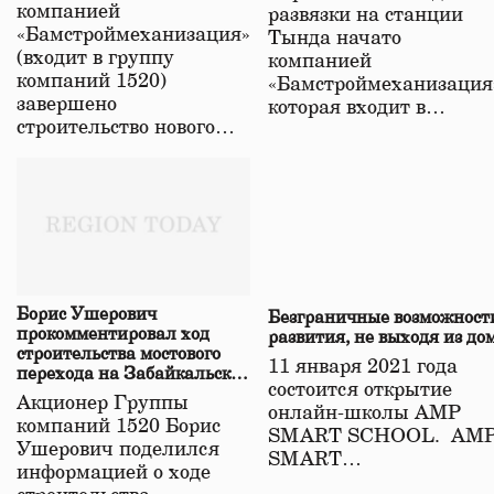
компанией
развязки на станции
«Бамстроймеханизация»
Тында начато
(входит в группу
компанией
компаний 1520)
«Бамстроймеханизация
завершено
которая входит в…
строительство нового…
Борис Ушерович
Безграничные возможност
прокомментировал ход
развития, не выходя из до
строительства мостового
11 января 2021 года
перехода на Забайкальской
состоится открытие
железной дороге
Акционер Группы
онлайн-школы АМР
компаний 1520 Борис
SMART SCHOOL. АМ
Ушерович поделился
SMART…
информацией о ходе