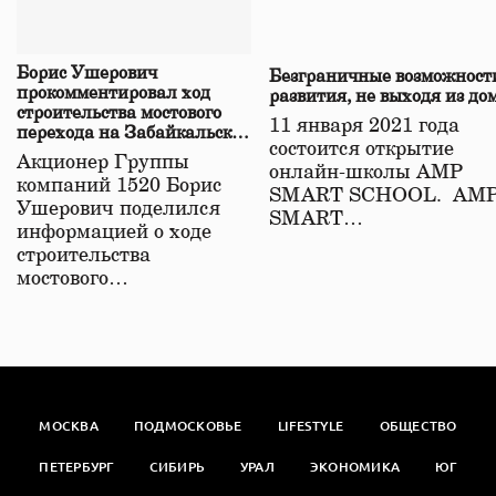
Борис Ушерович
Безграничные возможност
прокомментировал ход
развития, не выходя из до
строительства мостового
11 января 2021 года
перехода на Забайкальской
состоится открытие
железной дороге
Акционер Группы
онлайн-школы АМР
компаний 1520 Борис
SMART SCHOOL. АМ
Ушерович поделился
SMART…
информацией о ходе
строительства
мостового…
МОСКВА
ПОДМОСКОВЬЕ
LIFESTYLE
ОБЩЕСТВО
ПЕТЕРБУРГ
СИБИРЬ
УРАЛ
ЭКОНОМИКА
ЮГ