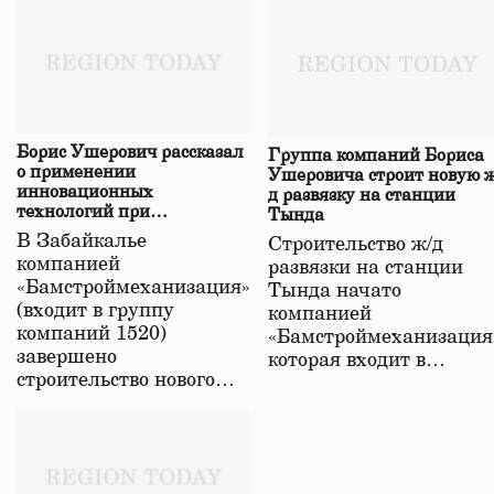
Борис Ушерович рассказал
Группа компаний Бориса
о применении
Ушеровича строит новую ж
инновационных
д развязку на станции
технологий при
Тында
строительстве нового моста
В Забайкалье
Строительство ж/д
в Забайкалье
компанией
развязки на станции
«Бамстроймеханизация»
Тында начато
(входит в группу
компанией
компаний 1520)
«Бамстроймеханизация
завершено
которая входит в…
строительство нового…