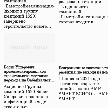
компанией
развязки на станции
«Бамстроймеханизация»
Тында начато
(входит в группу
компанией
компаний 1520)
«Бамстроймеханизация
завершено
которая входит в…
строительство нового…
Борис Ушерович
Безграничные возможност
прокомментировал ход
развития, не выходя из до
строительства мостового
11 января 2021 года
перехода на Забайкальской
состоится открытие
железной дороге
Акционер Группы
онлайн-школы АМР
компаний 1520 Борис
SMART SCHOOL. АМ
Ушерович поделился
SMART…
информацией о ходе
строительства