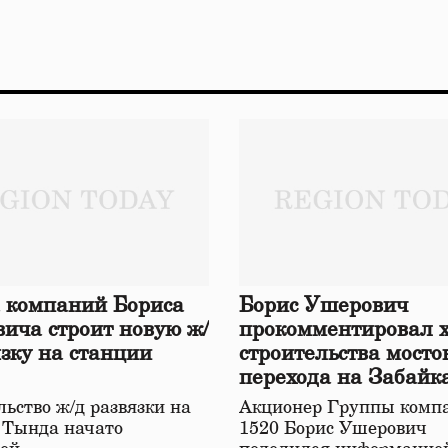
 компаний Бориса
Борис Ушерович
ича строит новую ж/
прокомментировал 
язку на станции
строительства мосто
перехода на Забайк
железной дороге
ьство ж/д развязки на
Акционер Группы комп
 Тында начато
1520 Борис Ушерович