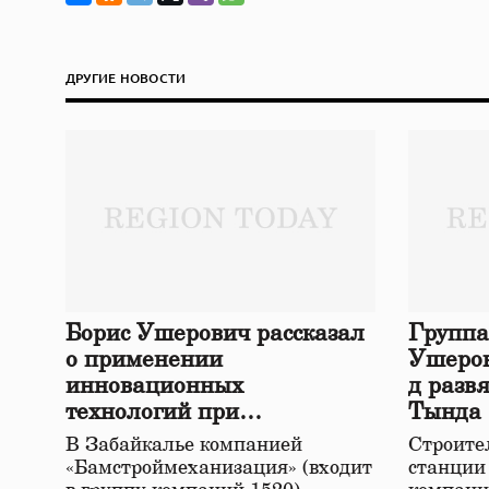
ДРУГИЕ НОВОСТИ
Борис Ушерович рассказал
Группа
о применении
Ушеров
инновационных
д разв
технологий при
Тында
строительстве нового моста
В Забайкалье компанией
Строител
в Забайкалье
«Бамстроймеханизация» (входит
станции