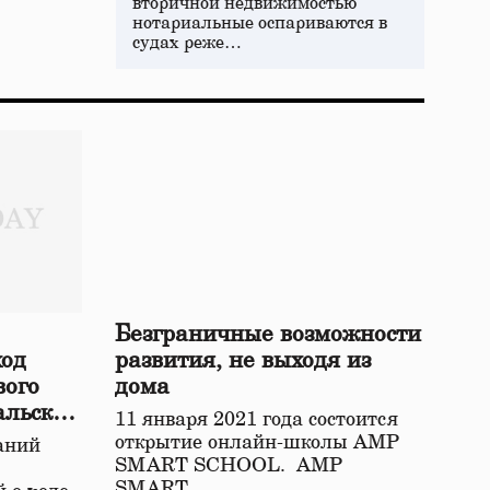
вторичной недвижимостью
нотариальные оспариваются в
судах реже…
Безграничные возможности
ход
развития, не выходя из
вого
дома
альской
11 января 2021 года состоится
открытие онлайн-школы АМР
аний
SMART SCHOOL. АМР
SMART…