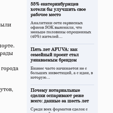
55% екатеринбуржцев
хотели бы улучшить свое
рабочее место
Аналитики сети сервисных
 были
офисов SOK выяснили, что
меньше половины опрошенных
(40%) жителей…
порте.
Пять лет AFUVA: как
 рады
семейный проект стал
узнаваемым брендом
 города
Бизнес часто начинается не с
больших инвестиций, а с идеи, в
которую…
утов,
Почему нотариальные
сделки оспаривают реже
всего: данные за шесть лет
Среди всех форматов сделок с