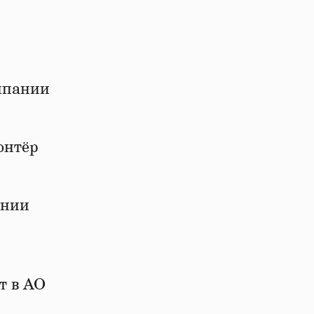
омпании
онтёр
ании
т в АО