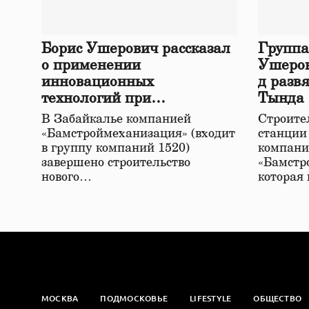
Борис Ушерович рассказал
Группа
о применении
Ушеров
инновационных
д разв
технологий при
Тында
строительстве нового моста
В Забайкалье компанией
Строител
в Забайкалье
«Бамстроймеханизация» (входит
станции
в группу компаний 1520)
компани
завершено строительство
«Бамстр
нового…
которая
МОСКВА
ПОДМОСКОВЬЕ
LIFESTYLE
ОБЩЕСТВО