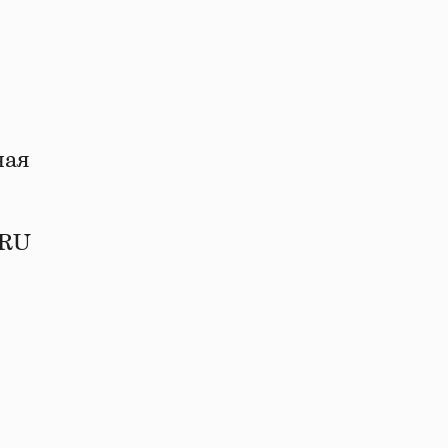
ная
 RU