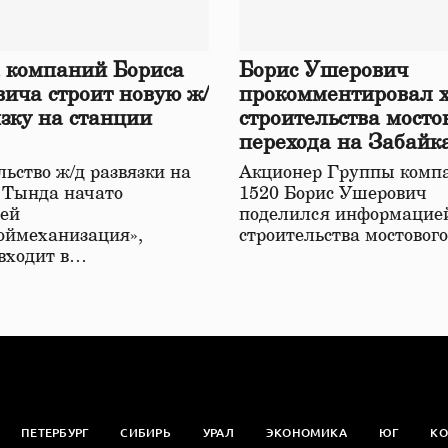
 компаний Бориса
Борис Ушерович
ича строит новую ж/
прокомментировал 
язку на станции
строительства мосто
перехода на Забайк
железной дороге
ьство ж/д развязки на
Акционер Группы комп
 Тында начато
1520 Борис Ушерович
ей
поделился информацией
оймеханизация»,
строительства мостовог
 входит в…
ПЕТЕРБУРГ
СИБИРЬ
УРАЛ
ЭКОНОМИКА
ЮГ
КО