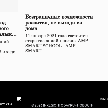
Безграничные возможности
ход
развития, не выходя из
вого
дома
альской
11 января 2021 года состоится
открытие онлайн-школы АМР
аний
SMART SCHOOL. АМР
SMART…
 о ходе
о…
НТАКТЫ
© 2026
INREGIONTODAY.RU
- НОВОСТИ