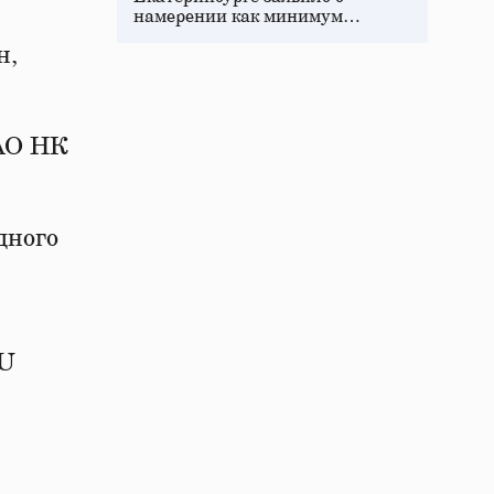
намерении как минимум…
н,
ПАО НК
дного
RU