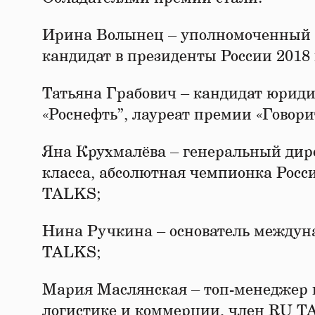
Ирина Волынец – уполномоченный п
кандидат в президенты России 2018 
Татьяна Грабович – кандидат юрид
«Роснефть”, лауреат премии «Говор
Яна Крухмалёва – генеральный дир
класса, абсолютная чемпионка Росс
TALKS;
Нина Ручкина – основатель междуна
TALKS;
Мария Маслянская – топ-менеджер г
логистике и коммерции, член RU T