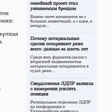
семейный проект стал
узнаваемым брендом
атон
Бизнес часто начинается не с
емии:
больших инвестиций, а с идеи, в
которую…
цертная
Почему нотариальные
ь
сделки оспаривают реже
всего: данные за шесть лет
Среди всех форматов сделок с
вторичной недвижимостью
нотариальные оспариваются в
судах реже…
Свердловская ЛДПР заявила
о намерении усилить
U
позиции
Региональное отделение ЛДПР
на конференции в
Екатеринбурге заявило о