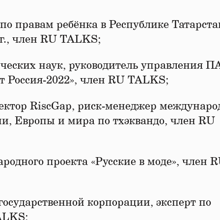
о правам ребёнка в Республике Татарста
г., член RU TALKS;
ических наук, руководитель управления 
ит Россия-2022», член RU TALKS;
ектор RiscGap, риск-менеджер междунаро
ии, Европы и мира по тхэквандо, член RU
родного проекта «Русские в моде», член 
осударственной корпорации, эксперт по
ALKS;