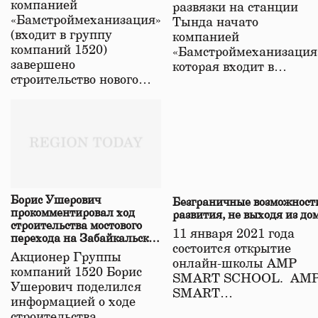
компанией
развязки на станции
«Бамстроймеханизация»
Тында начато
(входит в группу
компанией
компаний 1520)
«Бамстроймеханизация
завершено
которая входит в…
строительство нового…
Борис Ушерович
Безграничные возможност
прокомментировал ход
развития, не выходя из до
строительства мостового
11 января 2021 года
перехода на Забайкальской
состоится открытие
железной дороге
Акционер Группы
онлайн-школы АМР
компаний 1520 Борис
SMART SCHOOL. АМ
Ушерович поделился
SMART…
информацией о ходе
строительства