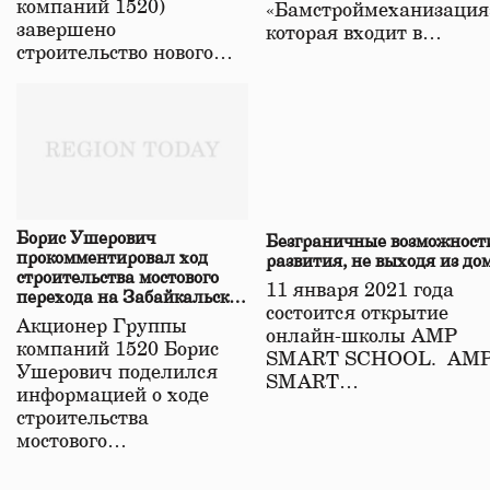
компаний 1520)
«Бамстроймеханизация
завершено
которая входит в…
строительство нового…
Борис Ушерович
Безграничные возможност
прокомментировал ход
развития, не выходя из до
строительства мостового
11 января 2021 года
перехода на Забайкальской
состоится открытие
железной дороге
Акционер Группы
онлайн-школы АМР
компаний 1520 Борис
SMART SCHOOL. АМ
Ушерович поделился
SMART…
информацией о ходе
строительства
мостового…