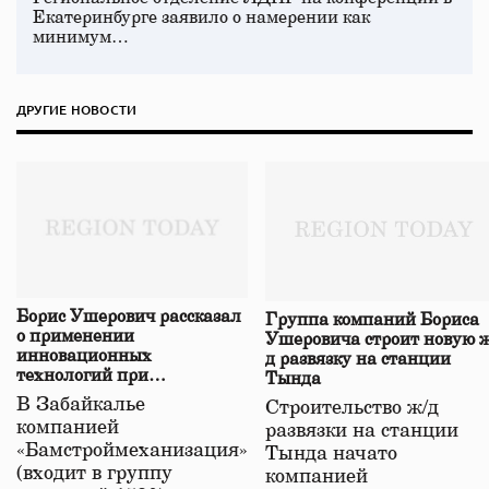
Екатеринбурге заявило о намерении как
минимум…
ДРУГИЕ НОВОСТИ
Борис Ушерович рассказал
Группа компаний Бориса
о применении
Ушеровича строит новую ж
инновационных
д развязку на станции
технологий при
Тында
строительстве нового моста
В Забайкалье
Строительство ж/д
в Забайкалье
компанией
развязки на станции
«Бамстроймеханизация»
Тында начато
(входит в группу
компанией