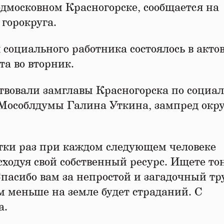
дмосковном Красногорске, сообщается на
горокруга.
 социального работника состоялось в акто
а во вторник.
твовали замглавы Красногорска по социа
 Мособлдумы Галина Уткина, зампред окр
.
тки раз при каждом следующем человеке
сходуя свой собственный ресурс. Ищете т
Спасибо вам за непростой и загадочный тр
м меньше на земле будет страданий. С
ва.