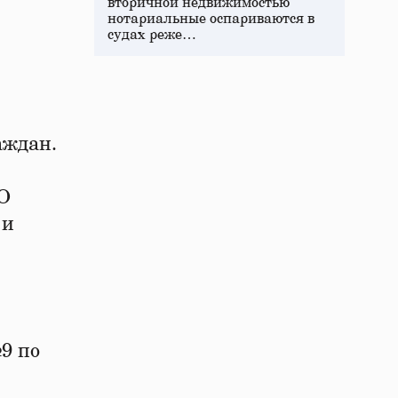
вторичной недвижимостью
нотариальные оспариваются в
судах реже…
аждан.
МО
 и
9 по