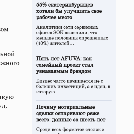
55% екатеринбуржцев
хотели бы улучшить свое
рабочее место
Аналитики сети сервисных
вом
офисов SOK выяснили, что
меньше половины опрошенных
(40%) жителей…
льной
Пять лет AFUVA: как
ужного
семейный проект стал
узнаваемым брендом
Бизнес часто начинается не с
больших инвестиций, а с идеи, в
которую…
онкую
уд.
Почему нотариальные
сделки оспаривают реже
всего: данные за шесть лет
Среди всех форматов сделок с