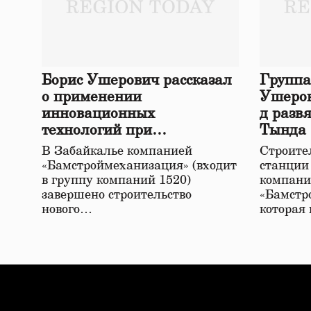
Борис Ушерович рассказал
Группа
о применении
Ушеров
инновационных
д разв
технологий при
Тында
строительстве нового моста
В Забайкалье компанией
Строител
в Забайкалье
«Бамстроймеханизация» (входит
станции
в группу компаний 1520)
компани
завершено строительство
«Бамстр
нового…
которая