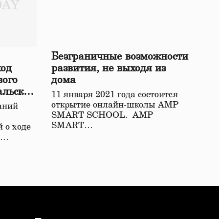
Безграничные возможности
ход
развития, не выходя из
вого
дома
альской
11 января 2021 года состоится
открытие онлайн-школы АМР
аний
SMART SCHOOL. АМР
SMART…
 о ходе
о…