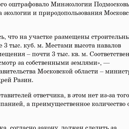
рого оштрафовало Минэкологии Подмосковь
а экологии и природопользования Москов
ь, что на участке размещены строительн
3 тыс. куб. м. Местами высота навалов
щения – почти 3 тыс. кв. м. Соответствен
смотр за собственными землями», —
равительства Московской области – минист
рей Разин.
авителей ответчика, в этом нет из-за того
мпанией, а преимущественное количество 
ка, согласно закону, должен следить за