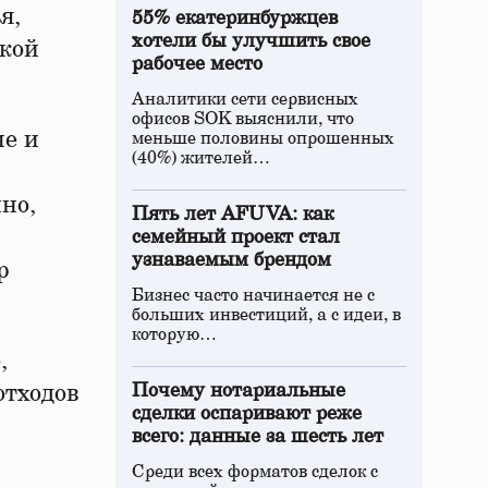
я,
55% екатеринбуржцев
хотели бы улучшить свое
ской
рабочее место
Аналитики сети сервисных
офисов SOK выяснили, что
ые и
меньше половины опрошенных
(40%) жителей…
но,
Пять лет AFUVA: как
семейный проект стал
узнаваемым брендом
р
Бизнес часто начинается не с
больших инвестиций, а с идеи, в
которую…
,
отходов
Почему нотариальные
сделки оспаривают реже
всего: данные за шесть лет
Среди всех форматов сделок с