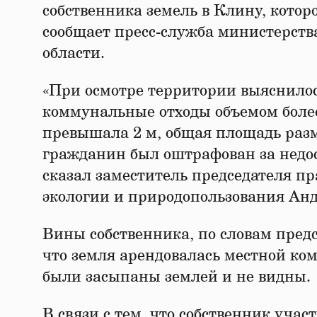
собственника земель в Клину, кото
сообщает пресс-служба министерств
области.
«При осмотре территории выяснилос
коммунальные отходы объемом более 
превышала 2 м, общая площадь разме
гражданин был оштрафован за недо
сказал заместитель председателя п
экологии и природопользования Анд
Вины собственника, по словам предст
что земля арендовалась местной ко
были засыпаны землей и не видны.
В связи с тем, что собственник участ