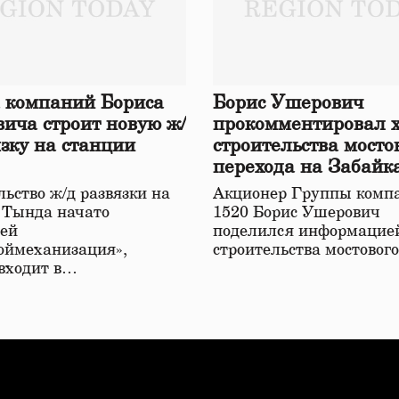
 компаний Бориса
Борис Ушерович
ича строит новую ж/
прокомментировал 
язку на станции
строительства мосто
перехода на Забайк
железной дороге
ьство ж/д развязки на
Акционер Группы комп
 Тында начато
1520 Борис Ушерович
ей
поделился информацией
оймеханизация»,
строительства мостовог
 входит в…