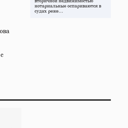
вторичной недвижимостью
нотариальные оспариваются в
судах реже…
ова
 с