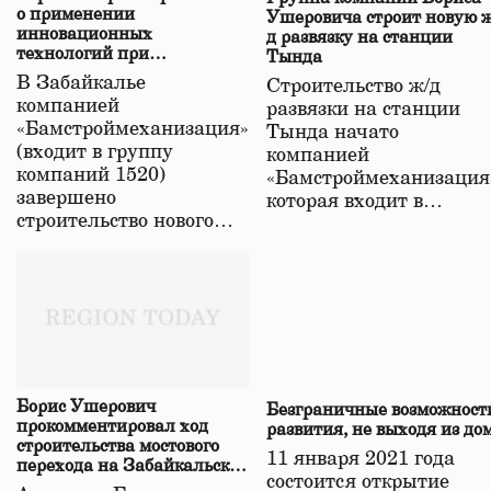
о применении
Ушеровича строит новую ж
инновационных
д развязку на станции
технологий при
Тында
строительстве нового моста
В Забайкалье
Строительство ж/д
в Забайкалье
компанией
развязки на станции
«Бамстроймеханизация»
Тында начато
(входит в группу
компанией
компаний 1520)
«Бамстроймеханизация
завершено
которая входит в…
строительство нового…
Борис Ушерович
Безграничные возможност
прокомментировал ход
развития, не выходя из до
строительства мостового
11 января 2021 года
перехода на Забайкальской
состоится открытие
железной дороге