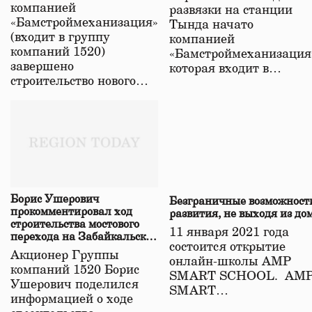
в Забайкалье
компанией
развязки на станции
«Бамстроймеханизация»
Тында начато
(входит в группу
компанией
компаний 1520)
«Бамстроймеханизация
завершено
которая входит в…
строительство нового…
Борис Ушерович
Безграничные возможност
прокомментировал ход
развития, не выходя из до
строительства мостового
11 января 2021 года
перехода на Забайкальской
состоится открытие
железной дороге
Акционер Группы
онлайн-школы АМР
компаний 1520 Борис
SMART SCHOOL. АМ
Ушерович поделился
SMART…
информацией о ходе