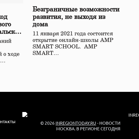
Безграничные возможности
ход
развития, не выходя из
вого
дома
альской
11 января 2021 года состоится
открытие онлайн-школы АМР
аний
SMART SCHOOL. АМР
SMART…
 о ходе
о…
НТАКТЫ
© 2026
INREGIONTODAY.RU
- НОВОСТИ
МОСКВА. В РЕГИОНЕ СЕГОДНЯ