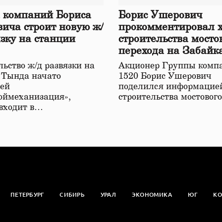
 компаний Бориса
Борис Ушерович
ича строит новую ж/
прокомментировал 
язку на станции
строительства мосто
перехода на Забайк
железной дороге
ьство ж/д развязки на
Акционер Группы комп
 Тында начато
1520 Борис Ушерович
ей
поделился информацией
оймеханизация»,
строительства мостовог
 входит в…
ПЕТЕРБУРГ
СИБИРЬ
УРАЛ
ЭКОНОМИКА
ЮГ
КО