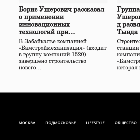
Борис Ушерович рассказал
Группа
о применении
Ушеров
инновационных
д разв
технологий при
Тында
строительстве нового моста
В Забайкалье компанией
Строител
в Забайкалье
«Бамстроймеханизация» (входит
станции
в группу компаний 1520)
компани
завершено строительство
«Бамстр
нового…
которая
МОСКВА
ПОДМОСКОВЬЕ
LIFESTYLE
ОБЩЕСТВО