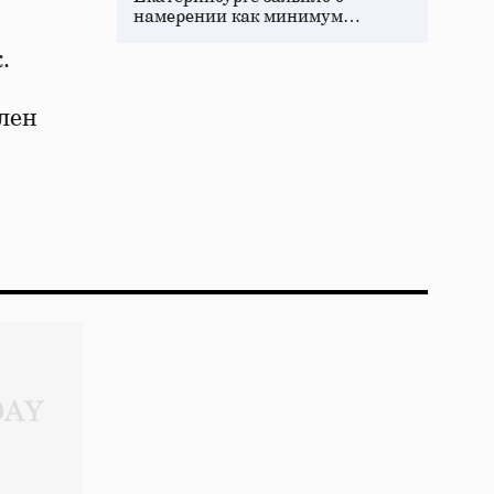
намерении как минимум…
.
лен