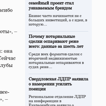
семейный проект стал
узнаваемым брендом
асибо
Бизнес часто начинается не с
больших инвестиций, а с идеи, в
которую…
оты», –
Почему нотариальные
сделки оспаривают реже
всего: данные за шесть лет
: она
Среди всех форматов сделок с
Сейчас
вторичной недвижимостью
нотариальные оспариваются в
клубы
судах реже…
Свердловская ЛДПР заявила
о намерении усилить
позиции
все-
Региональное отделение ЛДПР
, –
на конференции в
Екатеринбурге заявило о