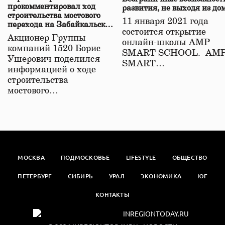
прокомментировал ход
развития, не выходя из до
строительства мостового
11 января 2021 года
перехода на Забайкальской
состоится открытие
железной дороге
Акционер Группы
онлайн-школы АМР
компаний 1520 Борис
SMART SCHOOL. АМ
Ушерович поделился
SMART…
информацией о ходе
строительства
мостового…
МОСКВА
ПОДМОСКОВЬЕ
LIFESTYLE
ОБЩЕСТВО
ПЕТЕРБУРГ
СИБИРЬ
УРАЛ
ЭКОНОМИКА
ЮГ
КОНТАКТЫ