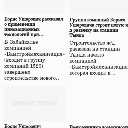
Борис Ушерович рассказал
Группа компаний Бориса
о применении
Ушеровича строит новую ж
инновационных
д развязку на станции
технологий при
Тында
строительстве нового моста
В Забайкалье
Строительство ж/д
в Забайкалье
компанией
развязки на станции
«Бамстроймеханизация»
Тында начато
(входит в группу
компанией
компаний 1520)
«Бамстроймеханизация
завершено
которая входит в…
строительство нового…
Борис Ушерович
Безграничные возможност