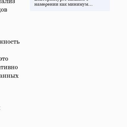
нализ
намерении как минимум…
дов
ожность
это
ативно
данных
и