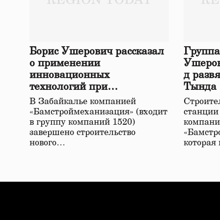
Борис Ушерович рассказал
Группа
о применении
Ушеров
инновационных
д разв
технологий при
Тында
строительстве нового моста
В Забайкалье компанией
Строител
в Забайкалье
«Бамстроймеханизация» (входит
станции
в группу компаний 1520)
компани
завершено строительство
«Бамстр
нового…
которая