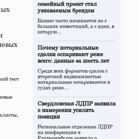
семейный проект стал
ных
узнаваемым брендом
Бизнес часто начинается не с
больших инвестиций, а с идеи, в
которую…
и
чевых
Почему нотариальные
сделки оспаривают реже
всего: данные за шесть лет
Среди всех форматов сделок с
вторичной недвижимостью
ний тест
нотариальные оспариваются в
судах реже…
новые
Свердловская ЛДПР заявила
о намерении усилить
алисты,
позиции
Региональное отделение ЛДПР
на конференции в
Екатеринбурге заявило о