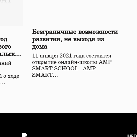
Безграничные возможности
ход
развития, не выходя из
вого
дома
альской
11 января 2021 года состоится
открытие онлайн-школы АМР
аний
SMART SCHOOL. АМР
SMART…
 о ходе
о…