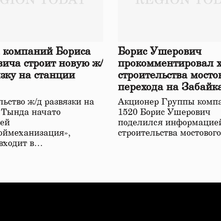
 компаний Бориса
Борис Ушерович
ича строит новую ж/
прокомментировал 
язку на станции
строительства мосто
перехода на Забайк
железной дороге
ьство ж/д развязки на
Акционер Группы комп
 Тында начато
1520 Борис Ушерович
ей
поделился информацией
оймеханизация»,
строительства мостовог
 входит в…