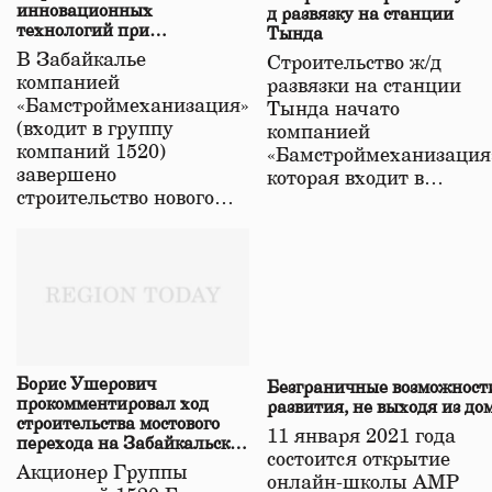
инновационных
д развязку на станции
технологий при
Тында
строительстве нового моста
В Забайкалье
Строительство ж/д
в Забайкалье
компанией
развязки на станции
«Бамстроймеханизация»
Тында начато
(входит в группу
компанией
компаний 1520)
«Бамстроймеханизация
завершено
которая входит в…
строительство нового…
Борис Ушерович
Безграничные возможност
прокомментировал ход
развития, не выходя из до
строительства мостового
11 января 2021 года
перехода на Забайкальской
состоится открытие
железной дороге
Акционер Группы
онлайн-школы АМР