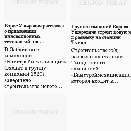
Борис Ушерович рассказал
Группа компаний Бориса
о применении
Ушеровича строит новую ж
инновационных
д развязку на станции
технологий при
Тында
строительстве нового моста
В Забайкалье
Строительство ж/д
в Забайкалье
компанией
развязки на станции
«Бамстроймеханизация»
Тында начато
(входит в группу
компанией
компаний 1520)
«Бамстроймеханизация
завершено
которая входит в…
строительство нового…