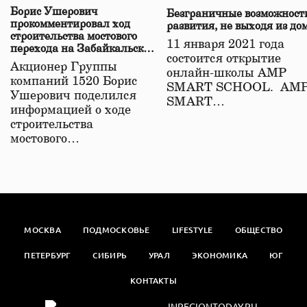
Борис Ушерович
Безграничные возможност
прокомментировал ход
развития, не выходя из до
строительства мостового
11 января 2021 года
перехода на Забайкальской
состоится открытие
железной дороге
Акционер Группы
онлайн-школы АМР
компаний 1520 Борис
SMART SCHOOL. АМ
Ушерович поделился
SMART…
информацией о ходе
строительства
мостового…
МОСКВА
ПОДМОСКОВЬЕ
LIFESTYLE
ОБЩЕСТВО
ПЕТЕРБУРГ
СИБИРЬ
УРАЛ
ЭКОНОМИКА
ЮГ
КОНТАКТЫ