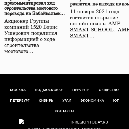
прокомментировал ход
развития, не выходя из до
строительства мостового
11 января 2021 года
перехода на Забайкальской
состоится открытие
железной дороге
Акционер Группы
онлайн-школы АМР
компаний 1520 Борис
SMART SCHOOL. АМ
Ушерович поделился
SMART…
информацией о ходе
строительства
мостового…
МОСКВА
ПОДМОСКОВЬЕ
LIFESTYLE
ОБЩЕСТВО
ПЕТЕРБУРГ
СИБИРЬ
УРАЛ
ЭКОНОМИКА
ЮГ
КОНТАКТЫ