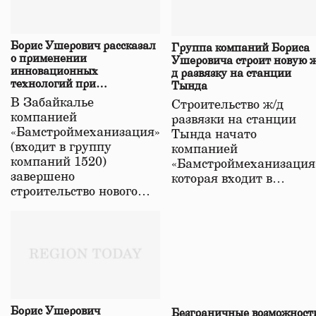
Борис Ушерович рассказал
Группа компаний Бориса
о применении
Ушеровича строит новую ж
инновационных
д развязку на станции
технологий при
Тында
строительстве нового моста
В Забайкалье
Строительство ж/д
в Забайкалье
компанией
развязки на станции
«Бамстроймеханизация»
Тында начато
(входит в группу
компанией
компаний 1520)
«Бамстроймеханизация
завершено
которая входит в…
строительство нового…
Борис Ушерович
Безграничные возможност