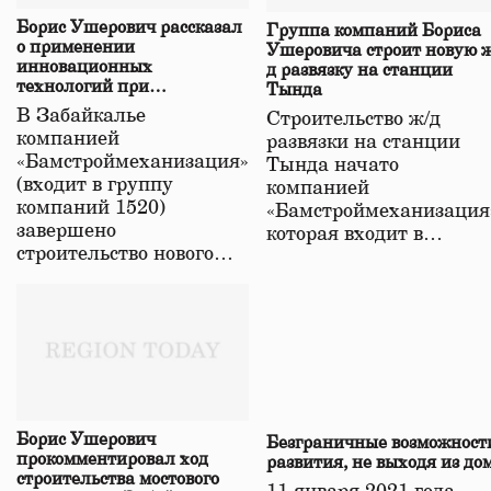
Борис Ушерович рассказал
Группа компаний Бориса
о применении
Ушеровича строит новую ж
инновационных
д развязку на станции
технологий при
Тында
строительстве нового моста
В Забайкалье
Строительство ж/д
в Забайкалье
компанией
развязки на станции
«Бамстроймеханизация»
Тында начато
(входит в группу
компанией
компаний 1520)
«Бамстроймеханизация
завершено
которая входит в…
строительство нового…
Борис Ушерович
Безграничные возможност
прокомментировал ход
развития, не выходя из до
строительства мостового