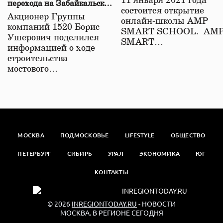
11 января 2021 года
перехода на Забайкальской
состоится открытие
железной дороге
Акционер Группы
онлайн-школы АМР
компаний 1520 Борис
SMART SCHOOL. АМ
Ушерович поделился
SMART…
информацией о ходе
строительства
мостового…
МОСКВА
ПОДМОСКОВЬЕ
LIFESTYLE
ОБЩЕСТВО
ПЕТЕРБУРГ
СИБИРЬ
УРАЛ
ЭКОНОМИКА
ЮГ
КОНТАКТЫ
© 2026
INREGIONTODAY.RU
- НОВОСТИ
МОСКВА. В РЕГИОНЕ СЕГОДНЯ