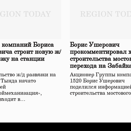
 компаний Бориса
Борис Ушерович
ича строит новую ж/
прокомментировал 
язку на станции
строительства мосто
перехода на Забайк
железной дороге
ьство ж/д развязки на
Акционер Группы комп
 Тында начато
1520 Борис Ушерович
ей
поделился информацией
оймеханизация»,
строительства мостовог
 входит в…