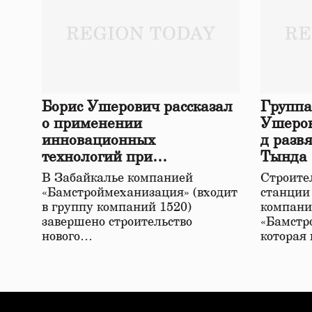
Борис Ушерович рассказал
Группа
о применении
Ушеров
инновационных
д разв
технологий при
Тында
строительстве нового моста
В Забайкалье компанией
Строител
в Забайкалье
«Бамстроймеханизация» (входит
станции
в группу компаний 1520)
компани
завершено строительство
«Бамстр
нового…
которая