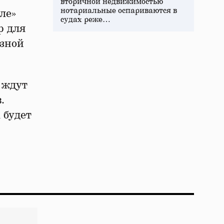
вторичной недвижимостью
нотариальные оспариваются в
ле»
судах реже…
р для
азной
 ждут
.
 будет