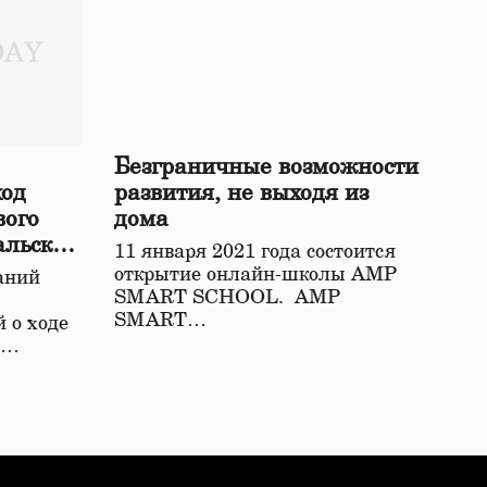
Безграничные возможности
ход
развития, не выходя из
вого
дома
альской
11 января 2021 года состоится
открытие онлайн-школы АМР
аний
SMART SCHOOL. АМР
SMART…
 о ходе
о…