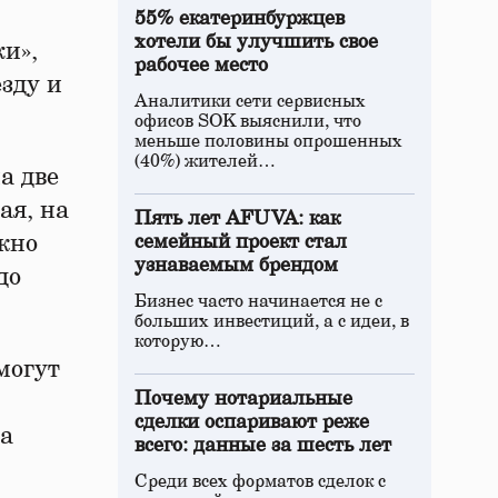
55% екатеринбуржцев
хотели бы улучшить свое
и»,
рабочее место
зду и
Аналитики сети сервисных
офисов SOK выяснили, что
меньше половины опрошенных
(40%) жителей…
а две
ая, на
Пять лет AFUVA: как
жно
семейный проект стал
узнаваемым брендом
до
Бизнес часто начинается не с
больших инвестиций, а с идеи, в
которую…
могут
Почему нотариальные
сделки оспаривают реже
ка
всего: данные за шесть лет
Среди всех форматов сделок с