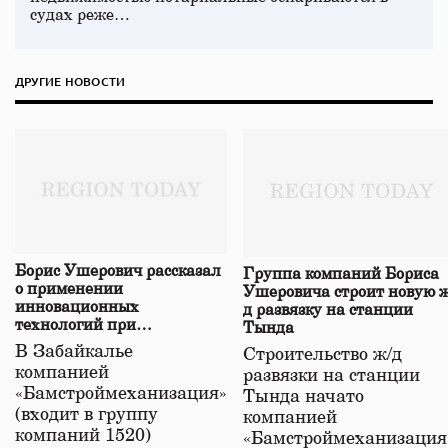
судах реже…
ДРУГИЕ НОВОСТИ
Борис Ушерович рассказал
Группа компаний Бориса
о применении
Ушеровича строит новую ж
инновационных
д развязку на станции
технологий при
Тында
строительстве нового моста
В Забайкалье
Строительство ж/д
в Забайкалье
компанией
развязки на станции
«Бамстроймеханизация»
Тында начато
(входит в группу
компанией
компаний 1520)
«Бамстроймеханизация