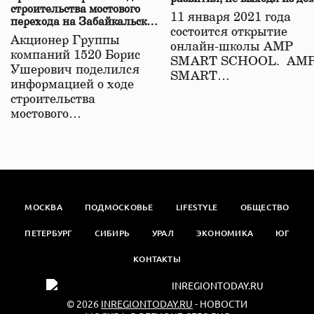
строительства мостового
11 января 2021 года
перехода на Забайкальской
состоится открытие
железной дороге
Акционер Группы
онлайн-школы АМР
компаний 1520 Борис
SMART SCHOOL. АМ
Ушерович поделился
SMART…
информацией о ходе
строительства
мостового…
МОСКВА
ПОДМОСКОВЬЕ
LIFESTYLE
ОБЩЕСТВО
ПЕТЕРБУРГ
СИБИРЬ
УРАЛ
ЭКОНОМИКА
ЮГ
КОНТАКТЫ
© 2026
INREGIONTODAY.RU
- НОВОСТИ