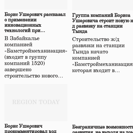
Борис Ушерович рассказал
Группа компаний Бориса
о применении
Ушеровича строит новую ж
инновационных
д развязку на станции
технологий при
Тында
строительстве нового моста
В Забайкалье
Строительство ж/д
в Забайкалье
компанией
развязки на станции
«Бамстроймеханизация»
Тында начато
(входит в группу
компанией
компаний 1520)
«Бамстроймеханизация
завершено
которая входит в…
строительство нового…
Борис Ушерович
Безграничные возможност
прокомментировал ход
развития, не выходя из до