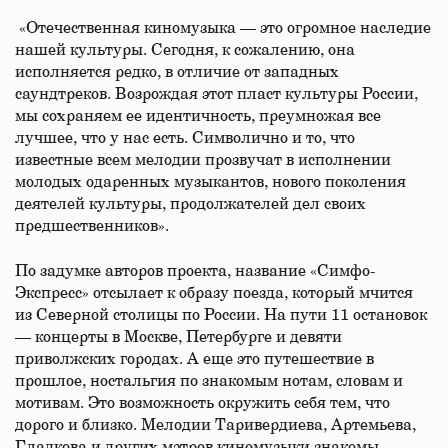
«Отечественная киномузыка — это огромное наследие
нашей культуры. Cегодня, к сожалению, она
исполняется редко, в отличие от западных
саундтреков. Возрождая этот пласт культуры России,
мы сохраняем ее идентичность, преумножая все
лучшее, что у нас есть. Символично и то, что
известные всем мелодии прозвучат в исполнении
молодых одаренных музыкантов, нового поколения
деятелей культуры, продолжателей дел своих
предшественников».
По задумке авторов проекта, название «Симфо-
Экспресс» отсылает к образу поезда, который мчится
из Северной столицы по России. На пути 11 остановок
— концерты в Москве, Петербурге и девяти
приволжских городах. А еще это путешествие в
прошлое, ностальгия по знакомым нотам, словам и
мотивам. Это возможность окружить себя тем, что
дорого и близко. Мелодии Таривердиева, Артемьева,
Гладкова и других мэтров киномузыки знакомы