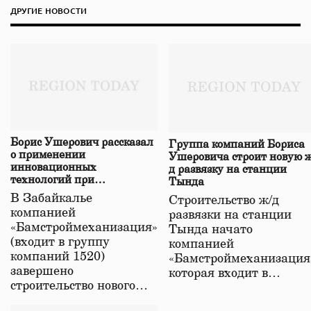
ДРУГИЕ НОВОСТИ
Борис Ушерович рассказал
Группа компаний Бориса
о применении
Ушеровича строит новую ж
инновационных
д развязку на станции
технологий при
Тында
строительстве нового моста
В Забайкалье
Строительство ж/д
в Забайкалье
компанией
развязки на станции
«Бамстроймеханизация»
Тында начато
(входит в группу
компанией
компаний 1520)
«Бамстроймеханизация
завершено
которая входит в…
строительство нового…