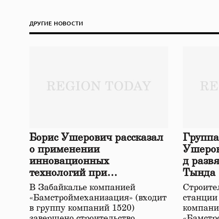
ДРУГИЕ НОВОСТИ
Борис Ушерович рассказал
Группа
о применении
Ушеров
инновационных
д разв
технологий при
Тында
строительстве нового моста
В Забайкалье компанией
Строител
в Забайкалье
«Бамстроймеханизация» (входит
станции
в группу компаний 1520)
компани
завершено строительство
«Бамстр