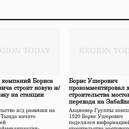
 компаний Бориса
Борис Ушерович
ича строит новую ж/
прокомментировал 
язку на станции
строительства мосто
перехода на Забайк
железной дороге
ьство ж/д развязки на
Акционер Группы комп
 Тында начато
1520 Борис Ушерович
ей
поделился информацией
оймеханизация»,
строительства мостовог