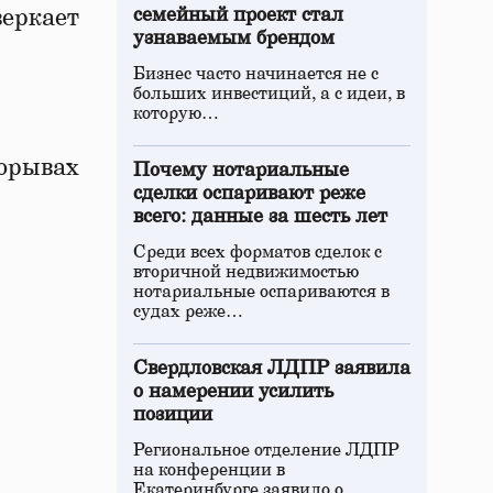
веркает
семейный проект стал
узнаваемым брендом
Бизнес часто начинается не с
больших инвестиций, а с идеи, в
которую…
порывах
Почему нотариальные
сделки оспаривают реже
всего: данные за шесть лет
Среди всех форматов сделок с
вторичной недвижимостью
нотариальные оспариваются в
судах реже…
Свердловская ЛДПР заявила
о намерении усилить
позиции
Региональное отделение ЛДПР
на конференции в
Екатеринбурге заявило о