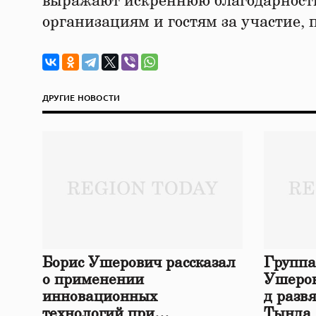
выражают искреннюю благодарность
организациям и гостям за участие, 
ДРУГИЕ НОВОСТИ
Борис Ушерович рассказал
Группа
о применении
Ушеров
инновационных
д разв
технологий при
Тында