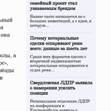
семейный проект стал
узнаваемым брендом
Бизнес часто начинается не с
льный
больших инвестиций, а с идеи, в
которую…
ня
 она
Почему нотариальные
сделки оспаривают реже
всего: данные за шесть лет
олы, а
Среди всех форматов сделок с
вторичной недвижимостью
ос»,
нотариальные оспариваются в
звёзды
судах реже…
в
Свердловская ЛДПР заявила
о намерении усилить
позиции
Региональное отделение ЛДПР
на конференции в
Екатеринбурге заявило о