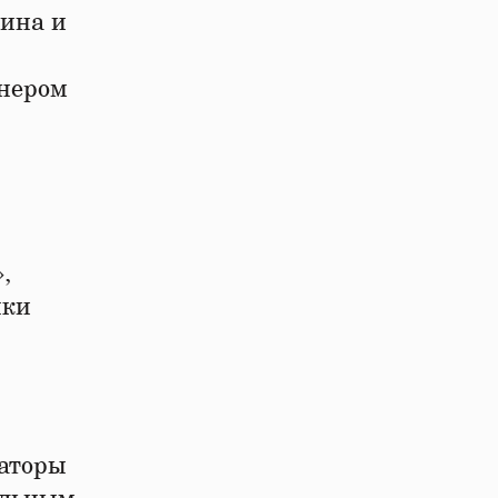
мина и
тнером
,
ыки
заторы