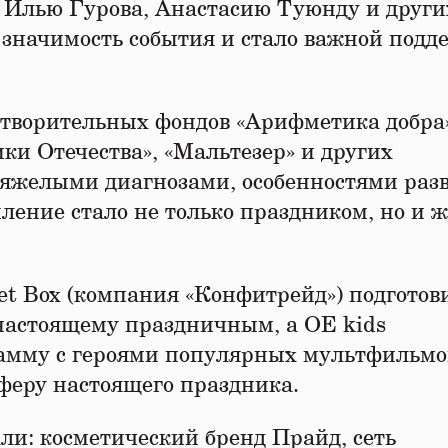
, Илью Гурова, Анастасию Туюнду и други
значимость события и стало важной подд
готворительных фондов «Арифметика добра»
ики Отечества», «Мальтезер» и других
тяжелыми диагнозами, особенностями раз
ление стало не только праздником, но и 
et Box (компания «Конфитрейд») подготов
-настоящему праздничным, а OE kids
амму с героями популярных мультфильмо
феру настоящего праздника.
и: косметический бренд Прайд, сеть