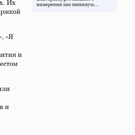
х. Их
намерении как минимум…
ержкой
, «Я
вития и
жестом
или
в и