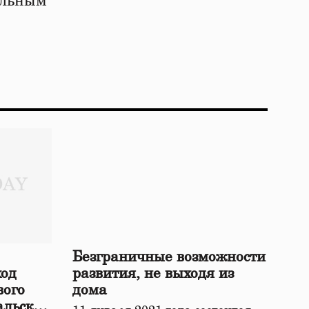
ельным
Безграничные возможности
ход
развития, не выходя из
вого
дома
альской