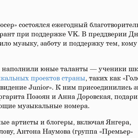
юсер» состоялся ежегодный благотворите
рант при поддержке VK. В преддверии Д
ло музыку, заботу и поддержку тем, кому
ер наполнили юные таланты — ученики шк
кальных проектов страны
, таких как «Гол
овидение Junior». К ним присоединились 
аргарита Позоян и Анна Доровская, подари
ющие музыкальные номера.
ные артисты и блогеры, включая Янгера,
ову, Антона Наумова (группа «Премьер-