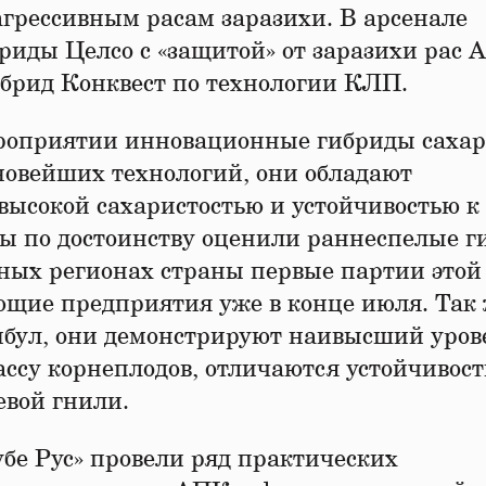
агрессивным расам заразихи. В арсенале
иды Целсо с «защитой» от заразихи рас А
ибрид Конквест по технологии КЛП.
ероприятии инновационные гибриды саха
новейших технологий, они обладают
высокой сахаристостью и устойчивостью к
ды по достоинству оценили раннеспелые 
ных регионах страны первые партии этой
щие предприятия уже в конце июля. Так 
ибул, они демонстрируют наивысший уров
ассу корнеплодов, отличаются устойчивост
евой гнили.
бе Рус» провели ряд практических