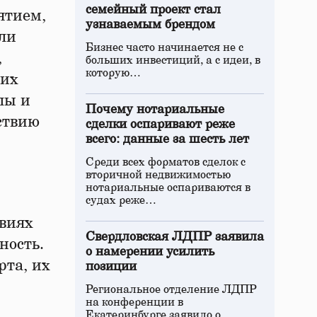
семейный проект стал
ятием,
узнаваемым брендом
ли
Бизнес часто начинается не с
,
больших инвестиций, а с идеи, в
которую…
ких
лы и
Почему нотариальные
ствию
сделки оспаривают реже
всего: данные за шесть лет
Среди всех форматов сделок с
вторичной недвижимостью
нотариальные оспариваются в
судах реже…
овиях
Свердловская ЛДПР заявила
ность.
о намерении усилить
та, их
позиции
Региональное отделение ЛДПР
на конференции в
Екатеринбурге заявило о