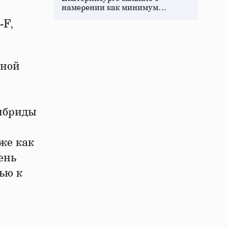
намерении как минимум…
-F,
рной
гибриды
же как
ень
ью к