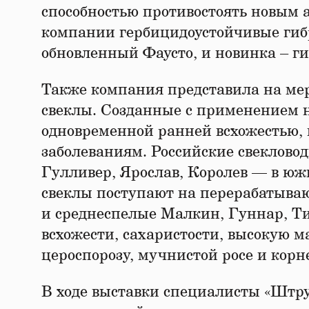
способностью противостоять новым 
компании гербицидоустойчивые гибр
обновленный Фаусто, и новинка – г
Также компания представила на м
свеклы. Созданные с применением 
одновременной ранней всхожестью, 
заболеваниям. Российские свеклово
Гулливер, Ярослав, Королев — в юж
свеклы поступают на перерабатываю
и среднеспелые Малкин, Гуннар, Т
всхожести, сахаристости, высокую м
цероспорозу, мучнистой росе и корн
В ходе выставки специалисты «Штру