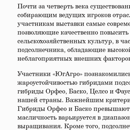
Почти за четверть века существова
собирающим ведущих игроков отрас
участникам выставки самые совреме
позволяющие качественно повысить 
сельскохозяйственных культур, в ч
подсолнечника, обладающие высокой
неблагоприятных внешних факторов
Участники «ЮгАгро» познакомились
жароустойчивостью гибридами подсо
гибриды Орфео, Баско, Целсо и Фаус
нашей страны. Важнейшим критерие
Гибриды Орфео и Баско превышают 
масличность варьируется в диапазон
выращивания. Кроме того, подсолн