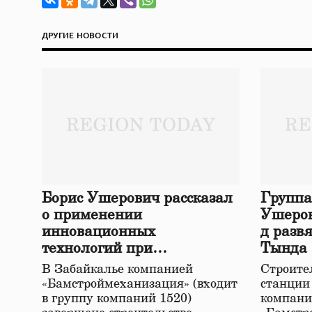
ДРУГИЕ НОВОСТИ
Борис Ушерович рассказал
Группа
о применении
Ушеров
инновационных
д разв
технологий при
Тында
строительстве нового моста
В Забайкалье компанией
Строител
в Забайкалье
«Бамстроймеханизация» (входит
станции
в группу компаний 1520)
компани