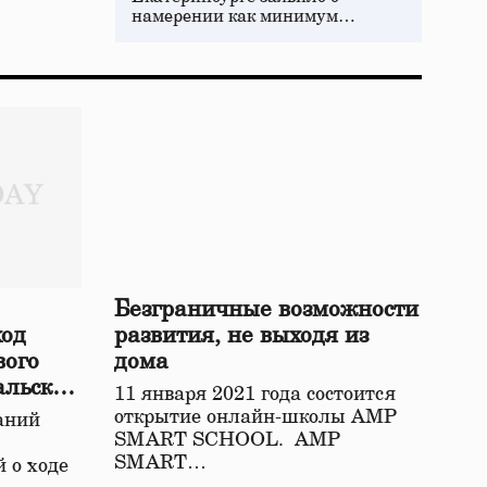
намерении как минимум…
Безграничные возможности
ход
развития, не выходя из
вого
дома
альской
11 января 2021 года состоится
открытие онлайн-школы АМР
аний
SMART SCHOOL. АМР
SMART…
 о ходе