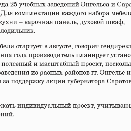
уда 25 учебных заведений Энгельса и Сара
 Для комплектации каждого набора мебел
кухни – варочная панель, духовой шкаф,
олодильник.
ели стартует в августе, говорит гендирек
нца года производитель планирует устано
а полезный и масштабный проект, посколь
аведения из разных районов гг. Энгельс и
л за поддержку акции губернатора Сарато
 лежать индивидуальный проект, учитыва
ений.