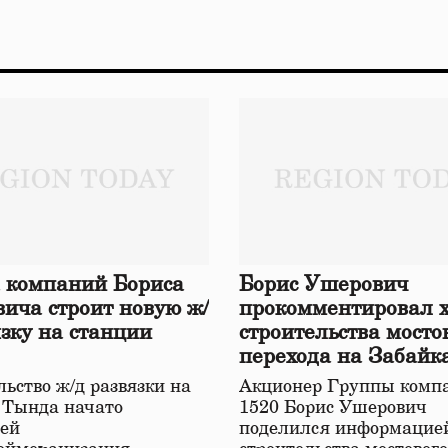
 компаний Бориса
Борис Ушерович
ича строит новую ж/
прокомментировал 
язку на станции
строительства мосто
перехода на Забайк
железной дороге
ьство ж/д развязки на
Акционер Группы комп
 Тында начато
1520 Борис Ушерович
ей
поделился информацией