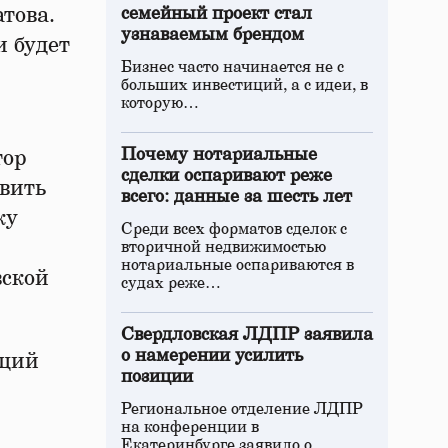
това.
семейный проект стал
узнаваемым брендом
и будет
Бизнес часто начинается не с
больших инвестиций, а с идеи, в
которую…
Почему нотариальные
тор
сделки оспаривают реже
вить
всего: данные за шесть лет
ку
Среди всех форматов сделок с
вторичной недвижимостью
нотариальные оспариваются в
вской
судах реже…
Свердловская ЛДПР заявила
о намерении усилить
ющий
позиции
Региональное отделение ЛДПР
на конференции в
Екатеринбурге заявило о