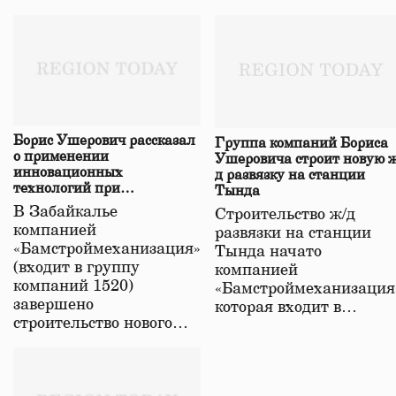
Борис Ушерович рассказал
Группа компаний Бориса
о применении
Ушеровича строит новую ж
инновационных
д развязку на станции
технологий при
Тында
строительстве нового моста
В Забайкалье
Строительство ж/д
в Забайкалье
компанией
развязки на станции
«Бамстроймеханизация»
Тында начато
(входит в группу
компанией
компаний 1520)
«Бамстроймеханизация
завершено
которая входит в…
строительство нового…