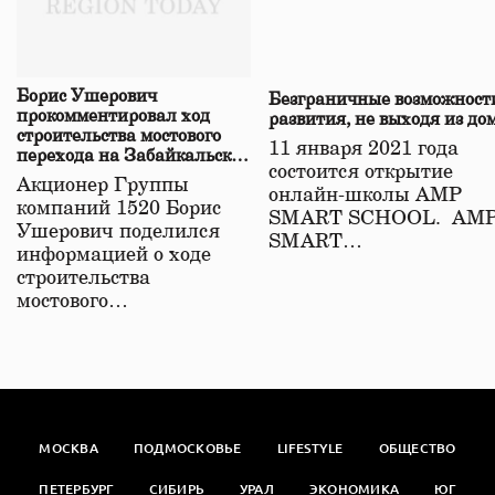
Борис Ушерович
Безграничные возможност
прокомментировал ход
развития, не выходя из до
строительства мостового
11 января 2021 года
перехода на Забайкальской
состоится открытие
железной дороге
Акционер Группы
онлайн-школы АМР
компаний 1520 Борис
SMART SCHOOL. АМ
Ушерович поделился
SMART…
информацией о ходе
строительства
мостового…
МОСКВА
ПОДМОСКОВЬЕ
LIFESTYLE
ОБЩЕСТВО
ПЕТЕРБУРГ
СИБИРЬ
УРАЛ
ЭКОНОМИКА
ЮГ