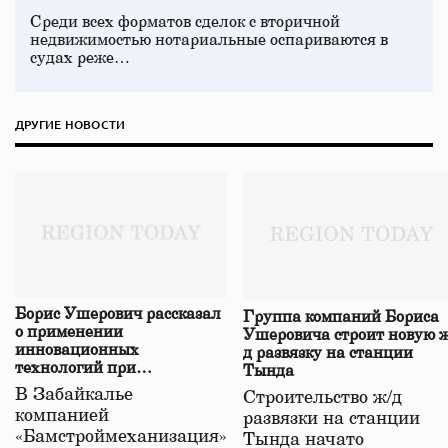
Среди всех форматов сделок с вторичной
недвижимостью нотариальные оспариваются в
судах реже…
ДРУГИЕ НОВОСТИ
Борис Ушерович рассказал
Группа компаний Бориса
о применении
Ушеровича строит новую ж
инновационных
д развязку на станции
технологий при
Тында
строительстве нового моста
В Забайкалье
Строительство ж/д
в Забайкалье
компанией
развязки на станции
«Бамстроймеханизация»
Тында начато