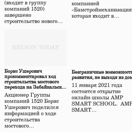
(входит в группу
компанией
компаний 1520)
«Бамстроймеханизация
завершено
которая входит в…
строительство нового…
Борис Ушерович
Безграничные возможност
прокомментировал ход
развития, не выходя из до
строительства мостового
11 января 2021 года
перехода на Забайкальской
состоится открытие
железной дороге
Акционер Группы
онлайн-школы АМР
компаний 1520 Борис
SMART SCHOOL. АМ
Ушерович поделился
SMART…
информацией о ходе
строительства
мостового…