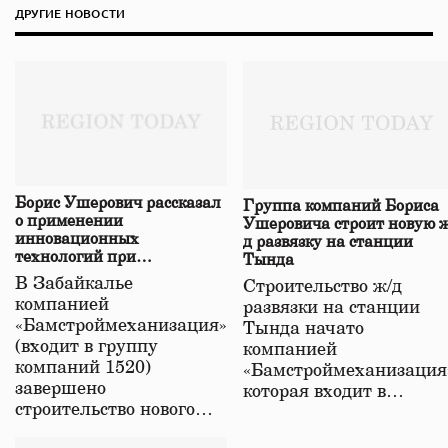
ДРУГИЕ НОВОСТИ
Борис Ушерович рассказал
Группа компаний Бориса
о применении
Ушеровича строит новую ж
инновационных
д развязку на станции
технологий при
Тында
строительстве нового моста
В Забайкалье
Строительство ж/д
в Забайкалье
компанией
развязки на станции
«Бамстроймеханизация»
Тында начато
(входит в группу
компанией
компаний 1520)
«Бамстроймеханизация
завершено
которая входит в…
строительство нового…