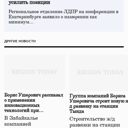
усилить позиции
Региональное отделение ЛДПР на конференции в
Екатеринбурге заявило о намерении как
минимум…
ДРУГИЕ НОВОСТИ
Борис Ушерович рассказал
Группа компаний Бориса
о применении
Ушеровича строит новую ж
инновационных
д развязку на станции
технологий при
Тында
строительстве нового моста
В Забайкалье
Строительство ж/д
в Забайкалье
компанией
развязки на станции