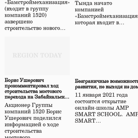
«Бамстроймеханизация»
Тында начато
(входит в группу
компанией
компаний 1520)
«Бамстроймеханизация
завершено
которая входит в…
строительство нового…
Борис Ушерович
Безграничные возможност
прокомментировал ход
развития, не выходя из до
строительства мостового
11 января 2021 года
перехода на Забайкальской
состоится открытие
железной дороге
Акционер Группы
онлайн-школы АМР
компаний 1520 Борис
SMART SCHOOL. АМ
Ушерович поделился
SMART…
информацией о ходе
строительства
мостового…