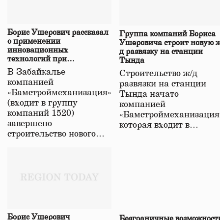
Борис Ушерович рассказал
Группа компаний Бориса
о применении
Ушеровича строит новую ж
инновационных
д развязку на станции
технологий при
Тында
строительстве нового моста
В Забайкалье
Строительство ж/д
в Забайкалье
компанией
развязки на станции
«Бамстроймеханизация»
Тында начато
(входит в группу
компанией
компаний 1520)
«Бамстроймеханизация
завершено
которая входит в…
строительство нового…
Борис Ушерович
Безграничные возможност