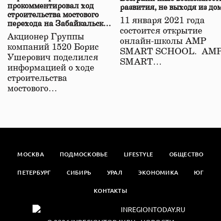
прокомментировал ход
развития, не выходя из до
строительства мостового
11 января 2021 года
перехода на Забайкальской
состоится открытие
железной дороге
Акционер Группы
онлайн-школы АМР
компаний 1520 Борис
SMART SCHOOL. АМ
Ушерович поделился
SMART…
информацией о ходе
строительства
мостового…
МОСКВА
ПОДМОСКОВЬЕ
LIFESTYLE
ОБЩЕСТВО
ПЕТЕРБУРГ
СИБИРЬ
УРАЛ
ЭКОНОМИКА
ЮГ
КОНТАКТЫ