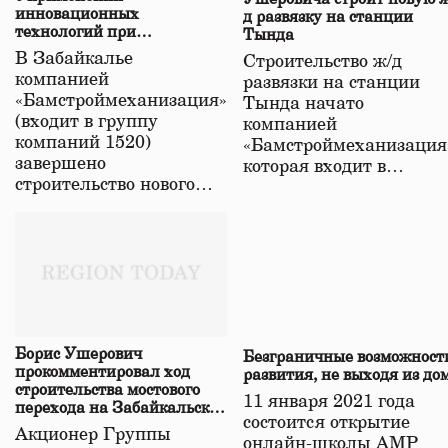
инновационных
д развязку на станции
технологий при
Тында
строительстве нового моста
В Забайкалье
Строительство ж/д
в Забайкалье
компанией
развязки на станции
«Бамстроймеханизация»
Тында начато
(входит в группу
компанией
компаний 1520)
«Бамстроймеханизация
завершено
которая входит в…
строительство нового…
Борис Ушерович
Безграничные возможност
прокомментировал ход
развития, не выходя из до
строительства мостового
11 января 2021 года
перехода на Забайкальской
состоится открытие
железной дороге
Акционер Группы
онлайн-школы АМР