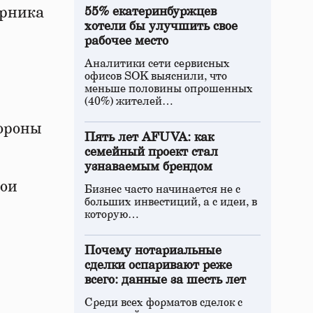
орника
55% екатеринбуржцев
хотели бы улучшить свое
рабочее место
Аналитики сети сервисных
офисов SOK выяснили, что
меньше половины опрошенных
(40%) жителей…
тороны
Пять лет AFUVA: как
семейный проект стал
узнаваемым брендом
вои
Бизнес часто начинается не с
больших инвестиций, а с идеи, в
которую…
Почему нотариальные
сделки оспаривают реже
всего: данные за шесть лет
Среди всех форматов сделок с