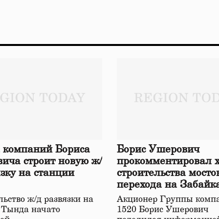
 компаний Бориса
Борис Ушерович
ича строит новую ж/
прокомментировал 
язку на станции
строительства мосто
перехода на Забайк
железной дороге
ьство ж/д развязки на
Акционер Группы комп
 Тында начато
1520 Борис Ушерович