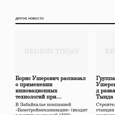
ДРУГИЕ НОВОСТИ
Борис Ушерович рассказал
Группа
о применении
Ушеров
инновационных
д разв
технологий при
Тында
строительстве нового моста
В Забайкалье компанией
Строител
в Забайкалье
«Бамстроймеханизация» (входит
станции