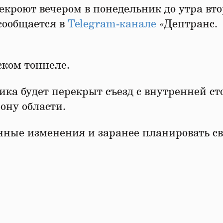
екроют вечером в понедельник до утра вт
сообщается в
Telegram-канале
«Дептранс.
ском тоннеле.
ника будет перекрыт съезд с внутренней с
рону области.
нные изменения и заранее планировать с