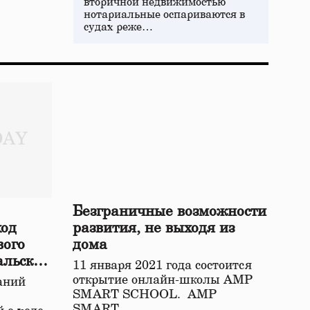
вторичной недвижимостью
нотариальные оспариваются в
судах реже…
Безграничные возможности
ход
развития, не выходя из
вого
дома
альской
11 января 2021 года состоится
открытие онлайн-школы АМР
аний
SMART SCHOOL. АМР
SMART…