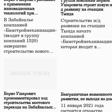
Группа компаний Бориса
о применении
Ушеровича строит новую ж
инновационных
д развязку на станции
технологий при
Тында
строительстве нового моста
В Забайкалье
Строительство ж/д
в Забайкалье
компанией
развязки на станции
«Бамстроймеханизация»
Тында начато
(входит в группу
компанией
компаний 1520)
«Бамстроймеханизация
завершено
которая входит в…
строительство нового…
Борис Ушерович
Безграничные возможност
прокомментировал ход
развития, не выходя из до
строительства мостового
11 января 2021 года
перехода на Забайкальской
состоится открытие
железной дороге